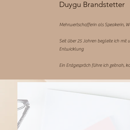
Duygu Brandstetter
Mehrwertschafferin als Speakerin, 
Seit über 25 Jahren begleite ich mit 
Entwicklung
Ein Erstgespräch führe ich zeitnah, 