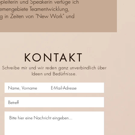
pleiterin und Speakerin verfüge ich
Themengebiete Teamentwicklung,
ung in Zeiten von "New Work" und
KONTAKT
Schreibe mir und wir reden ganz unverbindlich über
Ideen und Bedürfnisse.